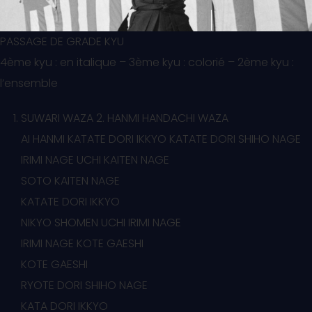
PASSAGE DE GRADE KYU
4ème kyu : en italique – 3ème kyu : colorié – 2ème kyu :
l’ensemble
SUWARI WAZA 2. HANMI HANDACHI WAZA
AI HANMI KATATE DORI IKKYO KATATE DORI SHIHO NAGE
IRIMI NAGE UCHI KAITEN NAGE
SOTO KAITEN NAGE
KATATE DORI IKKYO
NIKYO SHOMEN UCHI IRIMI NAGE
IRIMI NAGE KOTE GAESHI
KOTE GAESHI
RYOTE DORI SHIHO NAGE
KATA DORI IKKYO